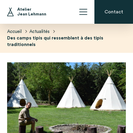
Inspirations et conseils
En direct de l’atelier
Atelier
Contact
Jean Lehmann
La Bulle Ossature Bois avec occultation
Le Dôme Géodésique Isolé
La Bulle Ossature Bois
La Bulle Ossature Bois Perchée
Accueil
Actualités
Des camps tipis qui ressemblent à des tipis
traditionnels