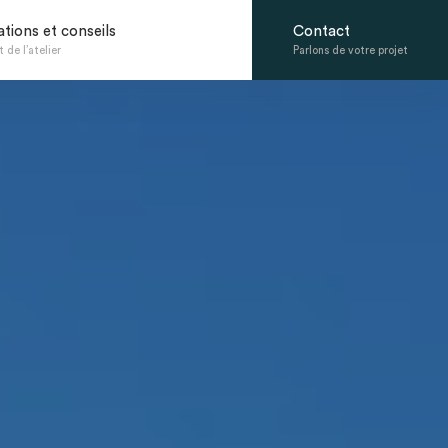
ations et conseils
Contact
 de l’atelier
Parlons de votre projet
La Bulle Ossature Bois avec occultation