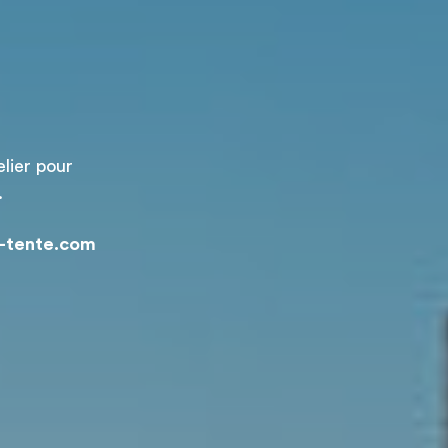
elier pour
.
i-tente.com