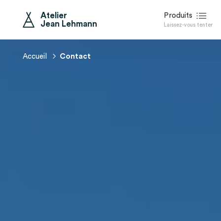
Atelier
Produits
Jean Lehmann
Laissez-vous tenter
La Bulle Ossature Bois Perchée
Le Dôme Géodésique Isolé
Accueil
Contact