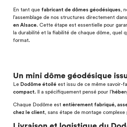
En tant que
fabricant de dômes géodésiques
, 
l’assemblage de nos structures directement dan
en Alsace
. Cette étape est essentielle pour garant
la durabilité et la fiabilité de chaque dôme, quel 
format.
Un mini dôme géodésique issu
Le
Dodôme étoilé
est issu de ce même savoir-fair
compact.
Il a spécifiquement pensé pour l’
héber
Chaque Dodôme est
entièrement fabriqué, ass
chez le client
, sans étape de montage complexe p
Livraison et logistique du Do