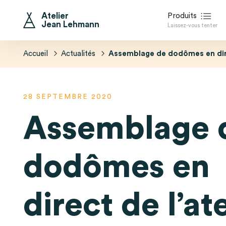
Atelier
Produits
Jean Lehmann
Laissez-vous tenter
La Bulle Ossature Bois Perchée
Le Dôme Géodésique Isolé
Accueil
Actualités
Assemblage de dodômes en dire
28 SEPTEMBRE 2020
Assemblage 
dodômes en
direct de l’ate