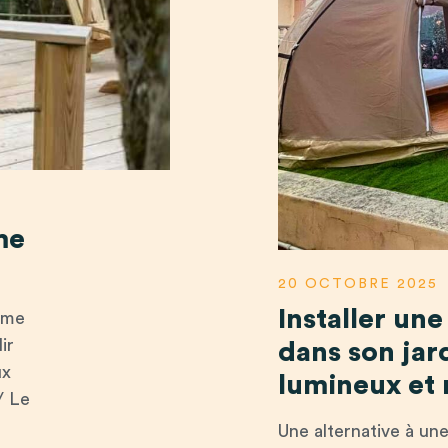
me
20 OCTOBRE 2025
Installer une
ôme
ir
dans son jar
ux
lumineux et
/ Le
Une alternative à un