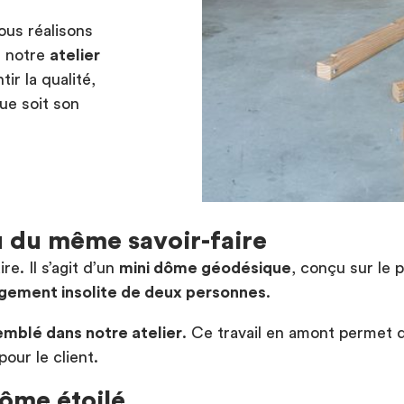
nous réalisons
s notre
atelier
ir la qualité,
que soit son
 du même savoir-faire
e. Il s’agit d’un
mini dôme géodésique
, conçu sur le 
gement insolite de deux personnes
.
emblé dans notre atelier
. Ce travail en amont permet 
our le client.
dôme étoilé