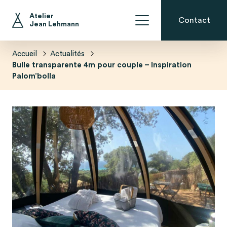
Inspirations et conseils
En direct de l’atelier
Atelier
Contact
Jean Lehmann
La Bulle Ossature Bois avec occultation
Le Dôme Géodésique Isolé
La Bulle Ossature Bois
La Bulle Ossature Bois Perchée
Accueil
Actualités
Bulle transparente 4m pour couple – Inspiration
Palom’bolla