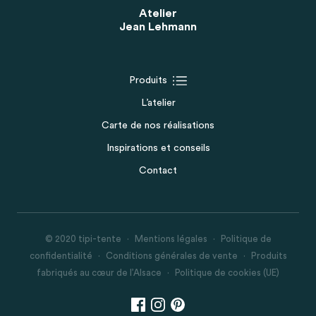
Atelier
Jean Lehmann
Produits
L’atelier
Carte de nos réalisations
Inspirations et conseils
Contact
© 2020 tipi-tente
Mentions légales
Politique de
confidentialité
Conditions générales de vente
Produits
fabriqués au cœur de l’Alsace
Politique de cookies (UE)