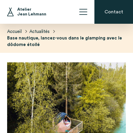
Inspirations et conseils
En direct de l’atelier
Atelier
Contact
Jean Lehmann
La Bulle Ossature Bois avec occultation
Le Dôme Géodésique Isolé
La Bulle Ossature Bois
La Bulle Ossature Bois Perchée
Accueil
Actualités
Base nautique, lancez-vous dans le glamping avec le
dôdome étoilé