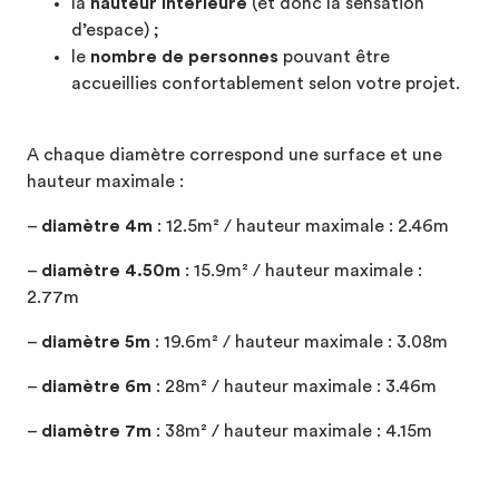
la
hauteur intérieure
(et donc la sensation
d’espace) ;
le
nombre de personnes
pouvant être
accueillies confortablement selon votre projet.
A chaque diamètre correspond une surface et une
hauteur maximale :
–
diamètre 4m
: 12.5m² / hauteur maximale : 2.46m
–
diamètre 4.50m
: 15.9m² / hauteur maximale :
2.77m
–
diamètre 5m
: 19.6m² / hauteur maximale : 3.08m
–
diamètre 6m
: 28m² / hauteur maximale : 3.46m
–
diamètre 7m
: 38m² / hauteur maximale : 4.15m